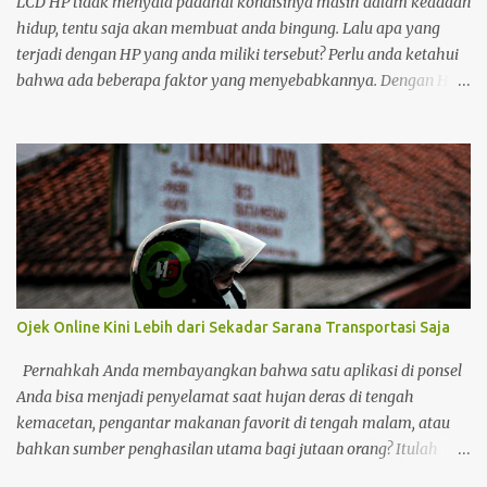
LCD HP tidak menyala padahal kondisinya masih dalam keadaan
bakteri salmonella yang bisa menyebabkan sakit perut. Bahan...
hidup, tentu saja akan membuat anda bingung. Lalu apa yang
terjadi dengan HP yang anda miliki tersebut? Perlu anda ketahui
bahwa ada beberapa faktor yang menyebabkannya. Dengan HP
yang memiliki multifungsi sekarang ini, tentu saja anda ingin
segera mengetahui apa yang menyebabkan sekaligus cara
mengatasinya. Cara Mengatasi dan Penyebab LCD HP Tidak
Menyala Di zaman sekarang yang sangat maju dalam hal
teknologi ini, HP dengan menggunakan teknologi touch screen
atau layar sentuh ini sudah sangat umum dan menjadi hal yang
biasa di kalangan milenial khususnya. Layar sentuh dapat
menjadikan HP makin nyaman serta enak dipakai dalam banyak
kegunaan selain sebagai alat komunikasi. HP yang dibekali layar
Ojek Online Kini Lebih dari Sekadar Sarana Transportasi Saja
sentuh atau touch screen memang terlihat lebih elegan dan
berkelas. Namun, perlu diketahui juga jika HP dengan layar
Pernahkah Anda membayangkan bahwa satu aplikasi di ponsel
sentuh mempunyai tingkat perawatan dan perhatian yang lebih.
Anda bisa menjadi penyelamat saat hujan deras di tengah
Jika tidak, maka terjadinya kerusakan...
kemacetan, pengantar makanan favorit di tengah malam, atau
bahkan sumber penghasilan utama bagi jutaan orang? Itulah
wajah ojek online hari ini—lebih dari sekadar alat transportasi,