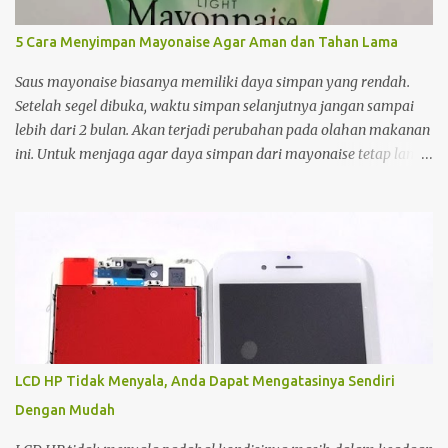
5 Cara Menyimpan Mayonaise Agar Aman dan Tahan Lama
Saus mayonaise biasanya memiliki daya simpan yang rendah.
Setelah segel dibuka, waktu simpan selanjutnya jangan sampai
lebih dari 2 bulan. Akan terjadi perubahan pada olahan makanan
ini. Untuk menjaga agar daya simpan dari mayonaise tetap lama,
kamu harus tahu caranya. Nah, simak cara menyimpan
mayonaise agar bisa tahan lebih lama berikut! Masukkan Ke
Tempat yang Kedap Udara Mayonaise terbuat dari bahan-bahan
yang mudah mengalami kerusakan. Seperti minyak, telur, dan air
lemon. Bahan-bahan tersebut sangat mudah terkena bakteri dan
jamur. Oleh karena itu, dalam proses penyimpanannya, kamu
harus menempatkan mayonaise ini ke tempat yang kedap udara.
Kamu bisa menggunakan toples, atau wadah lainnya dengan
penutup yang rapat. Wadah yang kedap udara ini akan
LCD HP Tidak Menyala, Anda Dapat Mengatasinya Sendiri
membatasi tumbuhnya bakteri dan jamur. Sehingga mayonaise
Dengan Mudah
akan lebih tahan lama. Gunakan Sendok yang Bersih Mayonaise
sangat mudah terkena kontaminasi mikroba berbahaya. Seperti